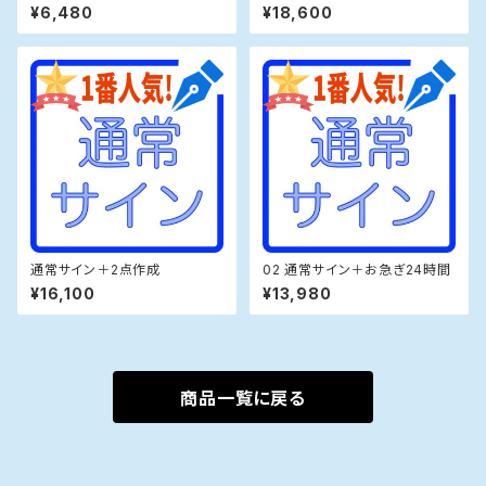
画
¥6,480
¥18,600
通常サイン＋2点作成
02 通常サイン＋お急ぎ24時間
¥16,100
¥13,980
商品一覧に戻る