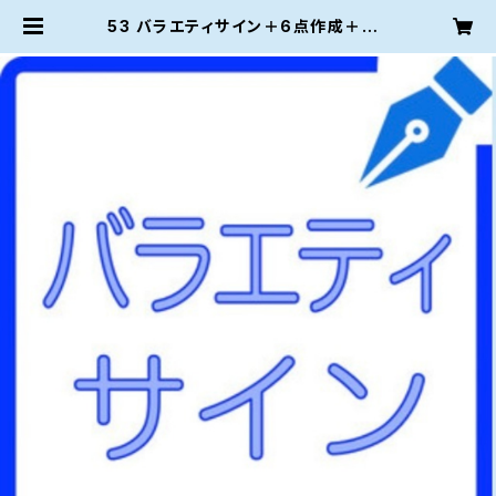
53 バラエティサイン＋6点作成＋PN
G・練習帳＋書き方コツ資料＋お急ぎ
24時間 | ご署名ネット