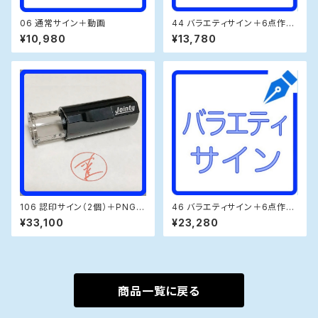
06 通常サイン＋動画
44 バラエティサイン＋6点作成
＋お急ぎ24時間
¥10,980
¥13,780
106 認印サイン（2個）＋PNG・
46 バラエティサイン＋6点作成
練習帳
＋PNG・練習帳＋お急ぎ12時間
¥33,100
¥23,280
商品一覧に戻る