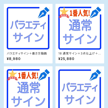
バラエティサイン＋書き方動画
18 通常サイン＋3点仕上げ＋動
画
¥8,980
¥25,880