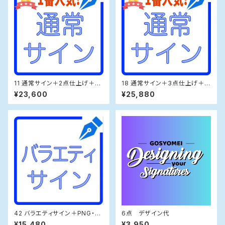
11 通常サイン＋2点仕上げ＋動
18 通常サイン＋3点仕上げ＋動
画＋お急ぎ24時間
画
¥23,600
¥25,880
42 バラエティサイン＋PNG・練
6点 デザイン代
習帳＋書き方コツ資料＋動画
¥15,480
¥3,950